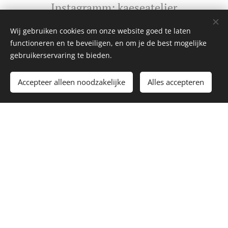
Instagramm: kaeseatelier
Wij gebruiken cookies om onze website goed te laten
functioneren en te beveiligen, en om je de best mogelijke
gebruikerservaring te bieden.
Accepteer alleen noodzakelijke
Alles accepteren
Magazijn
Geen bezoekadres
Schoolstraat 9 9581GA Musselkanaal
Tel: 0031 (0)651 264 818
WhatsApp: 0031 651 264 818